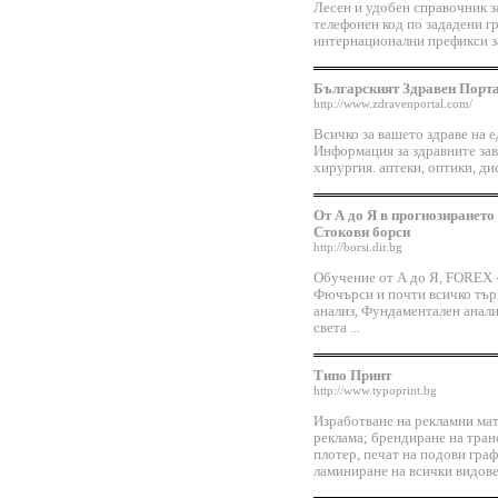
Лесен и удобен справочник за
телефонен код по зададени г
интернационални префикси з
Българският Здравен Порта
http://www.zdravenportal.com/
Всичко за вашето здраве на 
Информация за здравните зав
хирургия. аптеки, оптики, ди
От А до Я в прогнозиранет
Стокови борси
http://borsi.dir.bg
Обучение от А до Я, FOREX -
Фючърси и почти всичко тър
анализ, Фундаментален анали
света ...
Типо Принт
http://www.typoprint.bg
Изработване на рекламни мат
реклама; брендиране на тран
плотер, печат на подови гра
ламиниране на всички видов