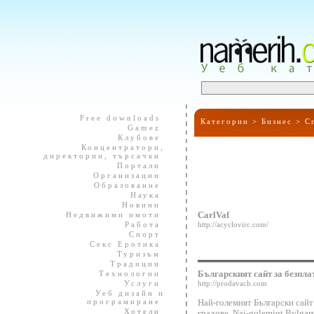
Free downloads
Категории >
Бизнес
>
С
Gamez
Клубове
Концентратори,
директории, търсачки
Портали
Организации
Образование
Наука
Новини
Недвижими имоти
CarlVaf
Работа
http://acyclovirc.com/
Спорт
Секс Еротика
Туризъм
Традиции
Технологии
Българският сайт за безпла
Услуги
http://prodavach.com
Уеб дизайн и
програмиране
Най-големият Български сай
Хотели
градове. Nai-golemiqt Bylgarsk