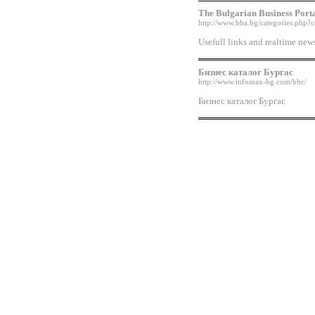
The Bulgarian Business Port
http://www.bba.bg/categories.php
Usefull links and realtime new
Бизнес каталог Бургас
http://www.infomax-bg.com/bbc/
Бизнес каталог Бургас