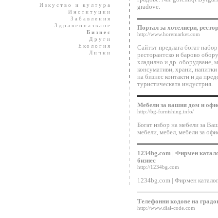
Изкуство и култура
gradove.
Институции
Забавления
Здравеопазване
Портал за хотелиери, ресто
Бизнес
http://www.horemarket.com
Други
Екология
Сайтът предлага богат набор
Лични
ресторантско и барово обору
хладилно и др. оборудване, 
консумативи, храни, напитки 
на бизнес контакти и да пре
туристическата индустрия.
Мебели за вашия дом и офи
http://bg-furnishing.info/
Богат избор на мебели за Ваш
мебели, мебел, мебели за офи
1234bg.com | Фирмен катало
бизнес
http://1234bg.com
1234bg.com | Фирмен каталог
Телефонни кодове на градо
http://www.dial-code.com