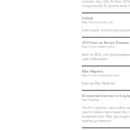
extreme, dar cÃ¢t de bine ÅŸt
o experienÅ£Äƒ pentru mine.Ja
Jobeth
http://ixyxxjfvwtk.com
I am totally wowed and praepre
SEO блог на Васил Тошков
http://www.toshkov.info/
Блог за SEO, уеб програмиран
сайт в Интернет.
Иво Мирчев
http://www.ivomirchev.com
Блог на Иво Мирчев
Безплатни блогове от Log.b
http://log.bg/
Лог.бг е проект, чрез който 
своето лично пространство, 
на вашия блог. Вие ще подреж
трябва да опитате.