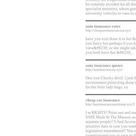
be certainly avoided for all th
specialist motorists, whom gen
university vehicles or vans to 
auto insurance rates
http://cheapautoinsurancesa.xyz/
have you ever done it to her
you fancy but perhaps if you h
view&#8230; or she might take 
you both have fun &#8230;..
auto insurance quotes
http://autoinsurancety.xyz/
Ooo you Cheeky devil :) just t
environment protecting those t
for the little lady bugs. xx
cheap car insurance
http://autoinsurancequotesnp.xyz/2
I m RIGHTS? Point out and ma
SAFE Made In The Manner, as 
separate people? S And Access 
sensitive data in case you want
legislative remembered? You sh
commissioner you to save so t