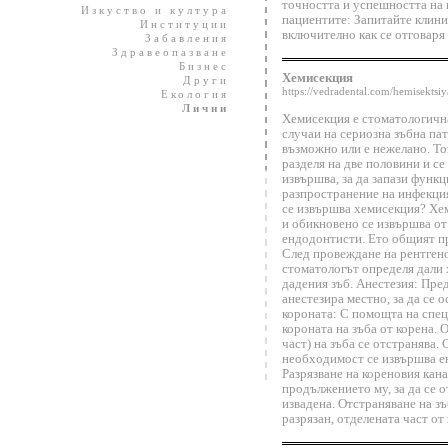
точността и успешността на 
Изкуство и култура
пациентите: Запитайте клини
Институции
включително как се отговаря
Забавления
Здравеопазване
Бизнес
Хемисекция
Други
https://vedradental.com/hemisektsiy
Екология
Лични
Хемисекция е стоматологична
случаи на сериозна зъбна пат
възможно или е нежелано. Тов
разделя на две половини и се
извършва, за да запази функц
разпространение на инфекция
се извършва хемисекция? Хе
и обикновено се извършва от
ендодонтисти. Ето общият пр
След провеждане на рентгено
стоматологът определя дали
дадения зъб. Анестезия: Пре
анестезира местно, за да се 
короната: С помощта на спе
короната на зъба от корена. 
част) на зъба се отстранява.
необходимост се извършва е
Разрязване на кореновия кана
продължението му, за да се о
извадена. Отстраняване на зъ
разрязан, отделената част от 