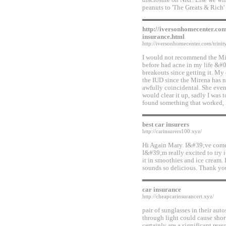
disclosure on NKF. Else we wil
peanuts to 'The Greats & Rich' 
http://iversonhomecenter.com
insurance.html
http://iversonhomecenter.com/trini
I would not recommend the Mi
before had acne in my life &#
breakouts since getting it. My 
the IUD since the Mirena has 
awfully coincidental. She even
would clear it up, sadly I was
found something that worked, 
best car insurers
http://carinsurers100.xyz/
Hi Again Mary. I&#39;ve come b
I&#39;m really excited to try 
it in smoothies and ice cream.
sounds so delicious. Thank yo
car insurance
http://cheapcarinsurancert.xyz/
pair of sunglasses in their auto
through light could cause short
certainly are a significant rea