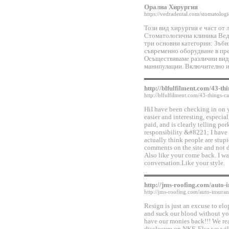
Орална Хирургия
https://vedradental.com/stomatologi
Този вид хирургия е част от
Стоматологична клиника Ведр
три основни категории: Зъбн
съвременно оборудване в пр
Осъществяваме различни вид
манипулации. Включително и
http://blfulfilment.com/43-th
http://blfulfilment.com/43-things-c
HiI have been checking in on 
easier and interesting, especia
paid, and is clearly telling po
responsibility &#8221; I have
actually think people are stupi
comments on the site and not d
Also like your come back. I wa
conversation.Like your style.
http://jms-roofing.com/auto-
http://jms-roofing.com/auto-insuran
Resign is just an excuse to elo
and suck our blood without yo
have our monies back!!! We rea