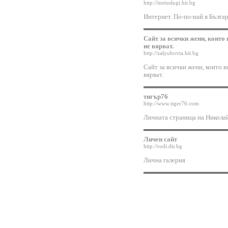
http://inetuslugi.hit.bg
Интернет. По-по-най в Българ
Сайт за всички жени, които 
не вярват.
http://zalyubovta.hit.bg
Сайт за всички жени, които вя
вярват.
тигър76
http://www.tiger76.com
Личната страница на Никола
Личен сайт
http://rodi.dir.bg
Лична галерия