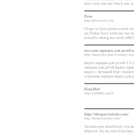
they were, but the black rate i
Prue
http://gfwvaoytf.com
I hope to have prints sorted o
on Friday have worn me out m
actually taking my week of&3#
веселая зарядка для детей 
http://starpromo.space/veselaya-za
видео зарядка для детей 2-3 
зарядка для детей видео заря
видео с музыкой http://starpr
утренняя зарядка видео для д
KinyDiof
http://cialiishb.com/#
http://thespacetoledo.com/
http://thespacetoledo.com/
Aceasta este absollutely cea 
depresie. Eu nu sunt bi-polar