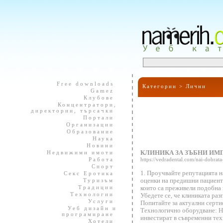
Free downloads
Категории >
Лични
Gamez
Клубове
Концентратори,
директории, търсачки
Портали
Организации
Образование
Наука
Новини
Недвижими имоти
КЛИНИКА ЗА ЗЪБНИ ИМ
Работа
https://vedradental.com/nai-dobrata
Спорт
1. Проучвайте репутацията н
Секс Еротика
Туризъм
оценки на предишни пациенти
Традиции
които са преживели подобна 
Технологии
Убедете се, че клиниката ра
Услуги
Попитайте за актуални сертиф
Уеб дизайн и
Технологично оборудване: Н
програмиране
инвестират в съвременни тех
Хотели