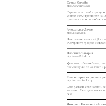
Срещи Онлайн
http://www.sre6ta.net
Страница за онлайн срещи и 
минава извън границите на Б
приятели или нова любов, а м
Александър Дичев
http://dichev.com/
Панорамни снимки и QTVR от
Българските градове и Европ
Пластик България
http://www.Bukvi.com
� еклама, обемни букви, рек
обемни букви по желание и р
Секс истории и еротични ра
http://sexistoriika.hit.bg
Секс разкази, секс новини, се
непознат. Секс дали това е в
секс
Интернет. По-по-най в Бълг