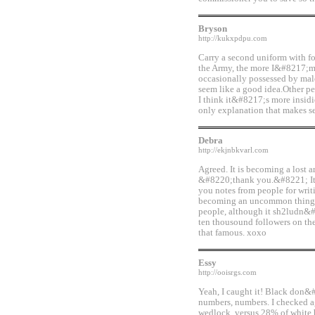
Bryson
http://kukxpdpu.com
Carry a second uniform with fo
the Army, the more I&#8217;m 
occasionally possessed by mal
seem like a good idea.Other p
I think it&#8217;s more insidi
only explanation that makes s
Debra
http://ekjnbkvarl.com
Agreed. It is becoming a lost a
&#8220;thank you.&#8221; It i
you notes from people for writ
becoming an uncommon thing w
people, although it sh2ludn
ten thousound followers on the
that famous. xoxo
Essy
http://ooisrgs.com
Yeah, I caught it! Black don&#
numbers, numbers. I checked a
wedlock, versus 28% of white b